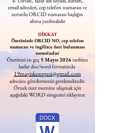
4- Ünvan, Yazar adı soyadı, kurum,
email adresleri, cep telefon numarası ve
zorunlu ORCID numarası başlığın
altına yazılmalıdır
DİKKAT
Özetinizde ORCID NO, cep telefon
numarası ve ingilizce özet bulunması
zorunludur
Özetinizi en geç
5 Mayıs 2026
tarihine
kadar doc/word formatında
19mayiskon
gresi@gmail.com
adresine göndermeniz gerekmektedir.
Örnek özet metnine ulaşmak için
aşağıdaki WORD simgesini tıklayınız